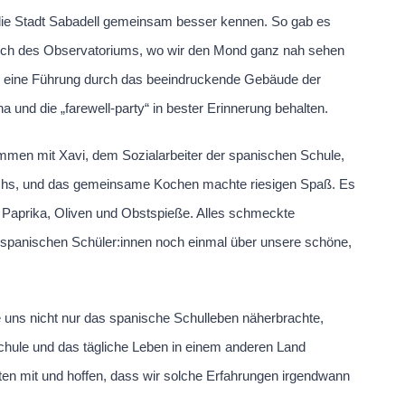
h die Stadt Sabadell gemeinsam besser kennen. So gab es
such des Observatoriums, wo wir den Mond ganz nah sehen
ten eine Führung durch das beeindruckende Gebäude der
und die „farewell-party“ in bester Erinnerung behalten.
mmen mit Xavi, dem Sozialarbeiter der spanischen Schule,
schs, und das gemeinsame Kochen machte riesigen Spaß. Es
ne Paprika, Oliven und Obstspieße. Alles schmeckte
n spanischen Schüler:innen noch einmal über unsere schöne,
e uns nicht nur das spanische Schulleben näherbrachte,
Schule und das tägliche Leben in einem anderen Land
en mit und hoffen, dass wir solche Erfahrungen irgendwann