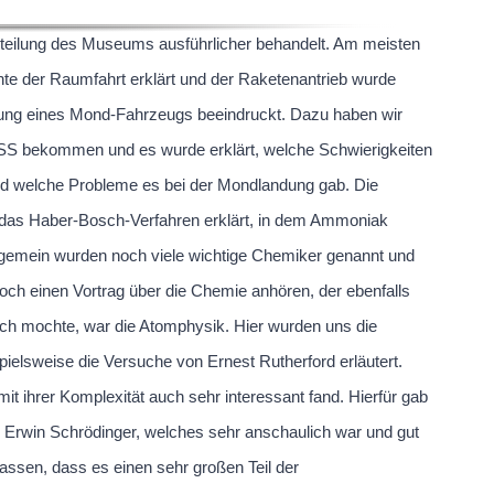
bteilung des Museums ausführlicher behandelt. Am meisten
hte der Raumfahrt erklärt und der Raketenantrieb wurde
ellung eines Mond-Fahrzeugs beeindruckt. Dazu haben wir
 ISS bekommen und es wurde erklärt, welche Schwierigkeiten
 und welche Probleme es bei der Mondlandung gab. Die
e das Haber-Bosch-Verfahren erklärt, in dem Ammoniak
Allgemein wurden noch viele wichtige Chemiker genannt und
och einen Vortrag über die Chemie anhören, der ebenfalls
ich mochte, war die Atomphysik. Hier wurden uns die
elsweise die Versuche von Ernest Rutherford erläutert.
t ihrer Komplexität auch sehr interessant fand. Hierfür gab
Erwin Schrödinger, welches sehr anschaulich war und gut
ssen, dass es einen sehr großen Teil der